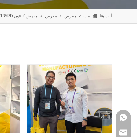
أنت هنا:
بيت
»
معرض
»
معرض
»
معرض كانتون 135RD قوانغتشو 2024
واتس اب
jinbaofactory@jin