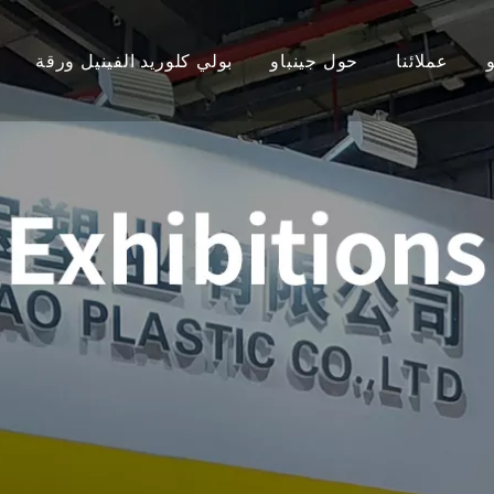
عملائنا
حول جينباو
بولي كلوريد الفينيل ورقة
ملف الشركة
مجلس الوزراء PVC
ورقة الاكريل
خط المصنع
لوح سيلوكا PVC
ورقة أكر
فريقنا
لوح الرغوة PVC المبثوق
ورقة الاكري
الشهادات
لوح إسفنجي خالٍ من PVC
بثق ورق
أخبار الشركة
لوحة الحائط WPC
ورقة أكر
لوحة الحائط للأشعة فوق البنفسجية
مرآة الاك
ورقة الا
ورقة أكريليك سم