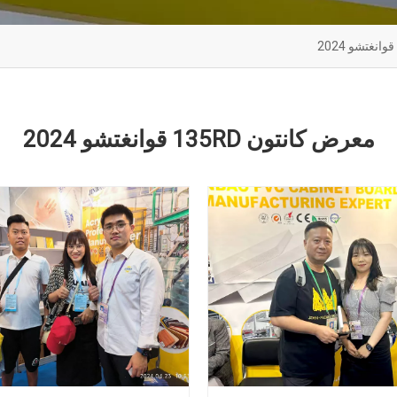
ورقة الاكريليك لحوض
ورقة ح
معرض كانتون 135RD قوانغتشو 2024