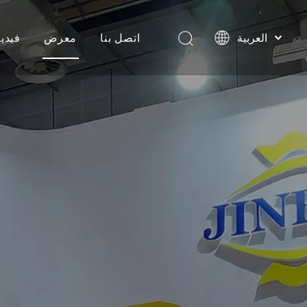
اتصل بنا
معرض
فيديو
العربية
Pусский
شهادات العملاء
Português
فيديوهات الإنتاج
Español
简体中文
تعبئة وتحميل مقاطع الفيديو
English
فيديو المنتج
احداث تجارية