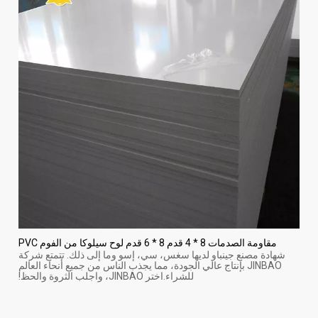
مقاومة الصدمات 8 * 4 قدم 8 * 6 قدم لوح سيلوكا من الفوم PVC
شهادة مصنع جينباو لديها سغس، سي، إسو وما إلى ذلك. تتمتع شركة
JINBAO بإنتاج عالي الجودة، مما يجذب الناس من جميع أنحاء العالم
للشراء.اختر JINBAO، واجلب الثروة والحظ!