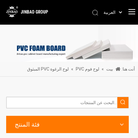
العربية
Pусский
Português
Español
简体中文
English
أنت هنا:
بيت
»
لوح فوم PVC
»
لوح الرغوة PVC المبثوق
فئة المنتج