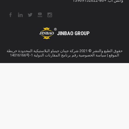
واتس اب:
+86-13969152622
حقوق الطبع والنشر © 2021 شركة جينان جينباو البلاستيكية المحدودة
خريطة
الموقع
|
سياسة الخصوصية
رقم برنامج المقارنات الدولية 14016166号-1