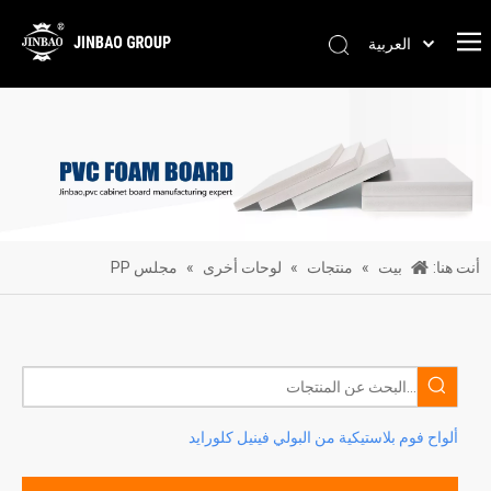
العربية
Pусский
Português
Español
简体中文
English
أنت هنا:
بيت
»
منتجات
»
لوحات أخرى
»
مجلس PP
ألواح فوم بلاستيكية من البولي فينيل كلورايد