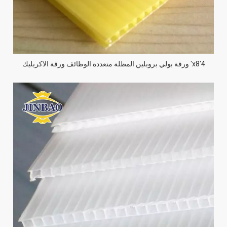
4'x8' ورقة بولي بروبلين المظلة متعددة الوظائف ورقة الاكريليك