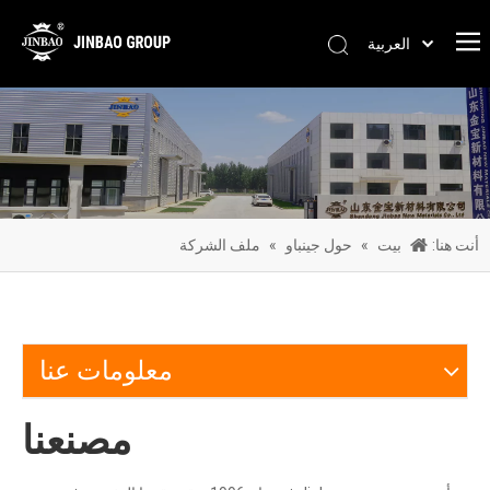
العربية
Pусский
Português
Español
简体中文
English
أنت هنا:
بيت
»
حول جينباو
»
ملف الشركة
معلومات عنا
مصنعنا