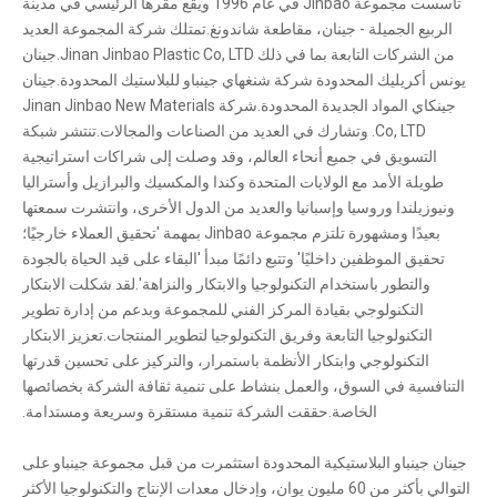
تأسست مجموعة Jinbao في عام 1996 ويقع مقرها الرئيسي في مدينة
الربيع الجميلة - جينان، مقاطعة شاندونغ.تمتلك شركة المجموعة العديد
من الشركات التابعة بما في ذلك Jinan Jinbao Plastic Co, LTD.جينان
يونس أكريليك المحدودة شركة شنغهاي جينباو للبلاستيك المحدودة.جينان
جينكاي المواد الجديدة المحدودة.شركة Jinan Jinbao New Materials
Co, LTD. وتشارك في العديد من الصناعات والمجالات.تنتشر شبكة
التسويق في جميع أنحاء العالم، وقد وصلت إلى شراكات استراتيجية
طويلة الأمد مع الولايات المتحدة وكندا والمكسيك والبرازيل وأستراليا
ونيوزيلندا وروسيا وإسبانيا والعديد من الدول الأخرى، وانتشرت سمعتها
بعيدًا ومشهورة تلتزم مجموعة Jinbao بمهمة 'تحقيق العملاء خارجيًا؛
تحقيق الموظفين داخليًا' وتتبع دائمًا مبدأ 'البقاء على قيد الحياة بالجودة
والتطور باستخدام التكنولوجيا والابتكار والنزاهة'.لقد شكلت الابتكار
التكنولوجي بقيادة المركز الفني للمجموعة وبدعم من إدارة تطوير
التكنولوجيا التابعة وفريق التكنولوجيا لتطوير المنتجات.تعزيز الابتكار
التكنولوجي وابتكار الأنظمة باستمرار، والتركيز على تحسين قدرتها
التنافسية في السوق، والعمل بنشاط على تنمية ثقافة الشركة بخصائصها
الخاصة.حققت الشركة تنمية مستقرة وسريعة ومستدامة.
جينان جينباو البلاستيكية المحدودة استثمرت من قبل مجموعة جينباو على
التوالي بأكثر من 60 مليون يوان، وإدخال معدات الإنتاج والتكنولوجيا الأكثر