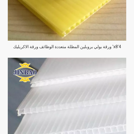
4'x8' ورقة بولي بروبلين المظلة متعددة الوظائف ورقة الاكريليك