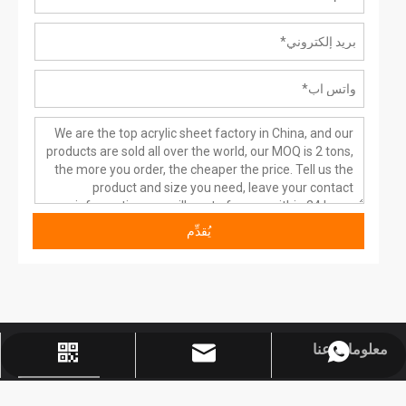
يُقدِّم
معلومات عنا
واتس اب
مؤسسة وي شات
jinbaofactory@jinbaoplastic.com