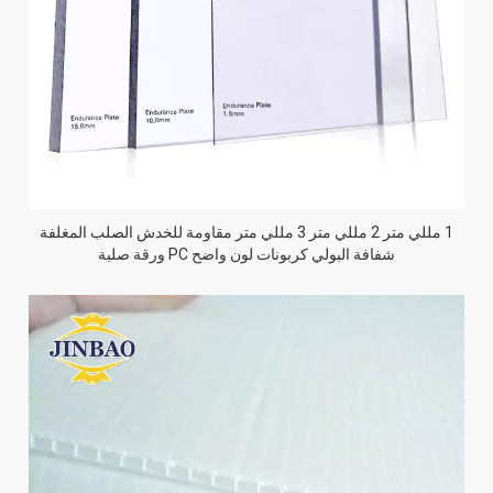
1 مللي متر 2 مللي متر 3 مللي متر مقاومة للخدش الصلب المغلفة
شفافة البولي كربونات لون واضح PC ورقة صلبة