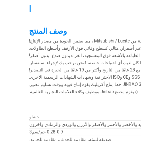
|
وصف المنتج
غير أصفرار. مثالي كسطح وقائي فوق الأرفف وأسطح الطاولات.
 كان لديك أي احتياجات خاصة، فنحن نرحب بك لإجراء استفسار.
◇ يقوم مصنع Jinbao بتوظيف وكلاء العلامات التجارية العالمية.
جينباو
د والأخضر والأحمر والأصفر والأزرق والوردي والرمادي وآخرون
0.28-0.9 جم/سم3
صديقة للبيئة، مقاومة للخدش، مقاومة للحريق