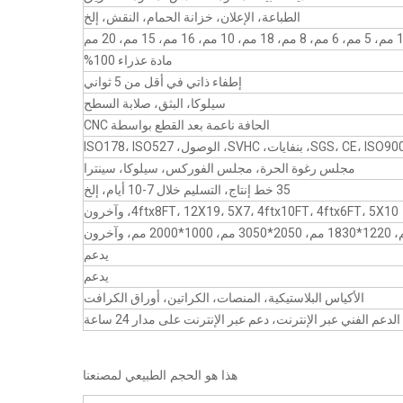
الطباعة، الإعلان، خزانة الحمام، النقش، إلخ
مادة عذراء 100%
إطفاء ذاتي في أقل من 5 ثواني
سيلوكا، البثق، صلابة السطح
الحافة ناعمة بعد القطع بواسطة CNC
SGS، CE، I، بنفايات، SVHC، الوصول، ISO178، ISO527
مجلس رغوة الحرة، مجلس الفوركس، سيلوكا، سينترا
35 خط إنتاج، التسليم خلال 7-10 أيام، إلخ
4ftx8FT، 12X19، 5X7، 4ftx10FT، 4ftx6FT، 5X10، وآخرون
يدعم
يدعم
الأكياس البلاستيكية، المنصات، الكراتين، أوراق الكرافت
الدعم الفني عبر الإنترنت، دعم عبر الإنترنت على مدار 24 ساعة
هذا هو الحجم الطبيعي لمصنعنا