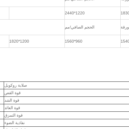
1220*2440
ورقة
الحجم الصافي/مم
1200*1820
960*1560
صلابة روكويل
قوة القص
قوة الشد
قوة العائد
قوة التمزق
نفاذية الضوء