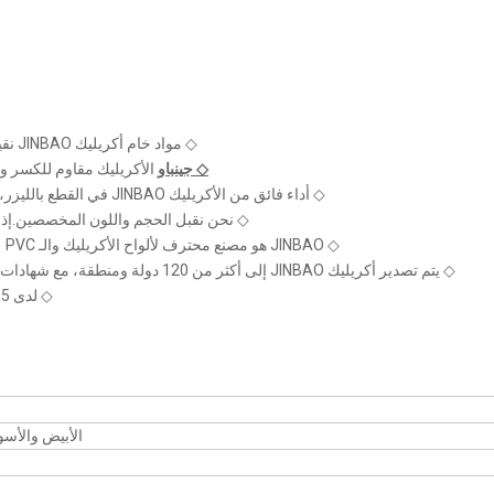
◇ مواد خام أكريليك JINBAO نقية من Mitsubishi / Lucite ، مما يضمن الجودة من مصدر الإنتاج!
◇ جينباو
الأكريليك مقاوم للكسر و
◇ أداء فائق من الأكريليك JINBAO في القطع بالليزر، الطباعة بالأشعة فوق البنفسجية، الغراء بدون صدع، بدون أصفر!
◇ نحن نقبل الحجم واللون المخصصين.إذا
◇ JINBAO هو مصنع محترف لألواح الأكريليك والـ PVC مع 28 عامًا من التاريخ وأكثر من 19 عامًا من الخبرة في التصدير!
◇ يتم تصدير أكريليك JINBAO إلى أكثر من 120 دولة ومنطقة، مع شهادات SGS وCE وISO الاحترافية وشهادات الشهادات الرسمية الأخرى.
◇ لدى JINBAO 35 خط إنتاج أكريليك بقوة إنتاج قوية ووقت تسليم قصير.
الأبيض والأسو