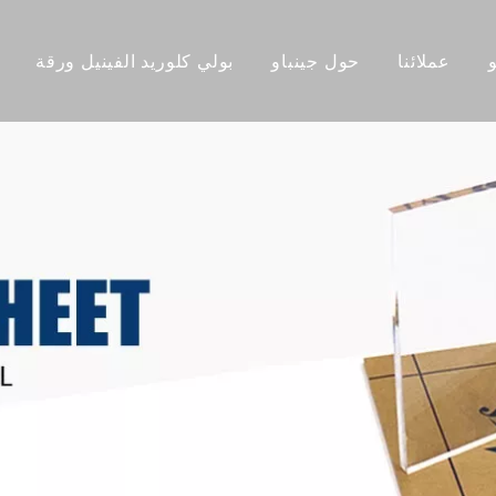
عملائنا
حول جينباو
بولي كلوريد الفينيل ورقة
ملف الشركة
مجلس الوزراء PVC
ورقة الاكريل
خط المصنع
لوح سيلوكا PVC
ورقة أكر
فريقنا
لوح الرغوة PVC المبثوق
ورقة الاكري
الشهادات
لوح إسفنجي خالٍ من PVC
بثق ورق
أخبار الشركة
لوحة الحائط WPC
ورقة أكر
لوحة الحائط للأشعة فوق البنفسجية
مرآة الاك
ورقة الا
ورقة أكريليك سم