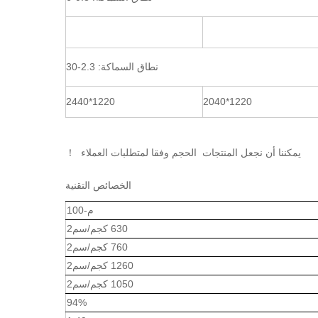
نطاق السماكة: 2.3-30
1220*2440
1220*2040
يمكننا أن نجعل المنتجات الحجم وفقا لمتطلبات العملاء ！
الخصائص التقنية
م-100
630 كجم/سم2
760 كجم/سم2
1260 كجم/سم2
1050 كجم/سم2
94%