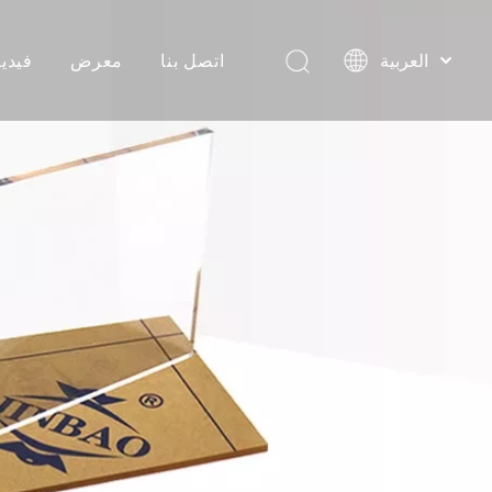
اتصل بنا
معرض
فيديو
العربية
Pусский
شهادات العملاء
Português
فيديوهات الإنتاج
Español
简体中文
تعبئة وتحميل مقاطع الفيديو
English
فيديو المنتج
احداث تجارية