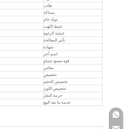
طلب
سماكة
مواد خام
تثبيط اللهب
عملية الرغوة
تأثير المعالجة
شهادة
اسم آخر
قوة مصنع جينباو
مقاس
تخصيص
تخصيص الحجم
تخصيص اللون
حزمة النقل
خدمة ما بعد البيع
واتس اب