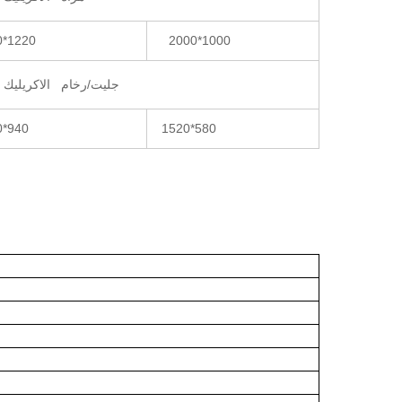
1220*1830
1000*2000
جليت/رخام الاكريليك 
940*1540
580*1520