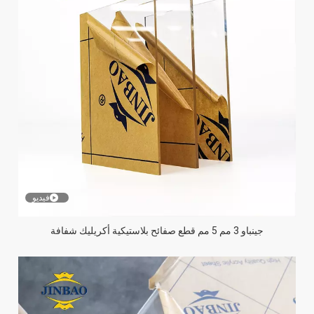
فيديو
جينباو 3 مم 5 مم قطع صفائح بلاستيكية أكريليك شفافة