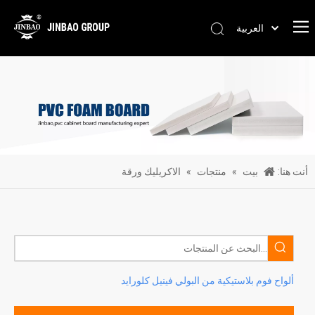
العربية
Pусский
Português
Español
简体中文
English
أنت هنا:
بيت
»
منتجات
»
الاكريليك ورقة
ألواح فوم بلاستيكية من البولي فينيل كلورايد