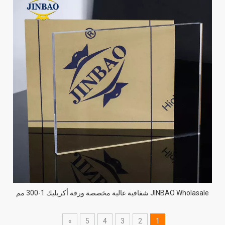
JINBAO Wholasale شفافية عالية مخصصة ورقة أكريليك 1-300 مم
»
5
4
3
2
1