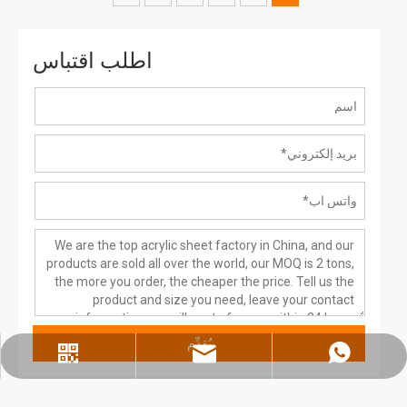
اطلب اقتباس
يُقدِّم
واتس اب
مؤسسة وي شات
jinbaofactory@jinbaoplastic.com